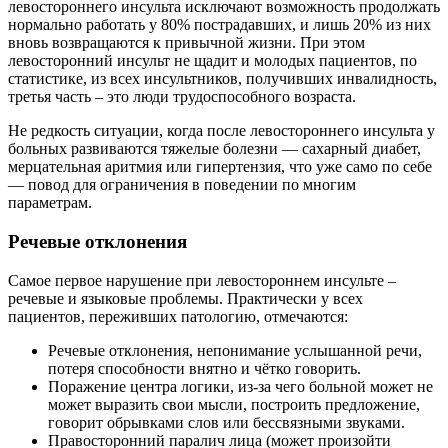
левостороннего инсульта исключают возможность продолжать
нормально работать у 80% пострадавших, и лишь 20% из них
вновь возвращаются к привычной жизни. При этом
левосторонний инсульт не щадит и молодых пациентов, по
статистике, из всех инсультников, получивших инвалидность,
третья часть – это люди трудоспособного возраста.
Не редкость ситуации, когда после левостороннего инсульта у
больных развиваются тяжелые болезни — сахарный диабет,
мерцательная аритмия или гипертензия, что уже само по себе
— повод для ограничения в поведении по многим
параметрам.
Речевые отклонения
Самое первое нарушение при левостороннем инсульте –
речевые и языковые проблемы. Практически у всех
пациентов, переживших патологию, отмечаются:
Речевые отклонения, непонимание услышанной речи,
потеря способности внятно и чётко говорить.
Поражение центра логики, из-за чего больной может не
может выразить свои мысли, построить предложение,
говорит обрывками слов или бессвязными звуками.
Правосторонний паралич лица (может произойти