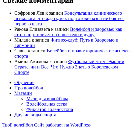
Свежие комментарии
Софронов Лев
к записи
Консультация клинического
психолога: что ждать, как подготовиться и не бояться
первого шага
Ракова Елизавета
к записи
Волейбол и здоровье: как
этот спорт влияет на наше тело и душу
Милана
к записи
Фитнес-клуб: Путь к Здоровью и
Гармонии
Савва
к записи
Волейбол и право: юридические аспекты
спорта
Амина Акимова
к записи
Футбольный матч: Эмоции,
Стратегии и Все, Что Нужно Знать о Королевском
Спорте
Обучение
Про волейбол
Магазин
Мячи для волейбола
Волейбольная сетка
Фиксатор голеностопа
Другие виды спорта
Твой волейбол
Сайт работает на WordPress