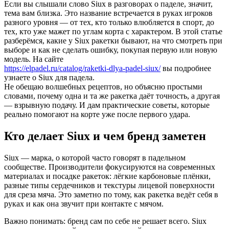
Если вы слышали слово Siux в разговорах о паделе, значит,
тема вам близка. Это название встречается в руках игроков
разного уровня — от тех, кто только влюбляется в спорт, до
тех, кто уже мажет по углам корта с характером. В этой статье
разберёмся, какие у Siux ракетки бывают, на что смотреть при
выборе и как не сделать ошибку, покупая первую или новую
модель. На сайте
https://elpadel.ru/catalog/raketki-dlya-padel-siux/
вы подробнее
узнаете о Siux для падела.
Не обещаю волшебных рецептов, но объясню простыми
словами, почему одна и та же ракетка даёт точность, а другая
— взрывную подачу. И дам практические советы, которые
реально помогают на корте уже после первого удара.
Кто делает Siux и чем бренд заметен
Siux — марка, о которой часто говорят в падельном
сообществе. Производители фокусируются на современных
материалах и посадке ракеток: лёгкие карбоновые плёнки,
разные типы сердечников и текстуры лицевой поверхности
для среза мяча. Это заметно по тому, как ракетка ведёт себя в
руках и как она звучит при контакте с мячом.
Важно понимать: бренд сам по себе не решает всего. Siux