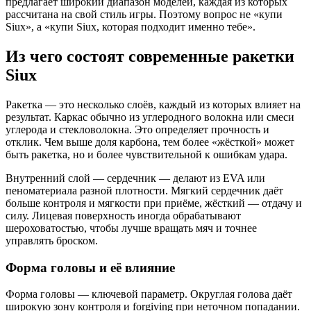
предлагает широкий диапазон моделей, каждая из которых
рассчитана на свой стиль игры. Поэтому вопрос не «купи
Siux», а «купи Siux, которая подходит именно тебе».
Из чего состоят современные ракетки
Siux
Ракетка — это несколько слоёв, каждый из которых влияет на
результат. Каркас обычно из углеродного волокна или смеси
углерода и стекловолокна. Это определяет прочность и
отклик. Чем выше доля карбона, тем более «жёсткой» может
быть ракетка, но и более чувствительной к ошибкам удара.
Внутренний слой — сердечник — делают из EVA или
пеноматериала разной плотности. Мягкий сердечник даёт
больше контроля и мягкости при приёме, жёсткий — отдачу и
силу. Лицевая поверхность иногда обрабатывают
шероховатостью, чтобы лучше вращать мяч и точнее
управлять броском.
Форма головы и её влияние
Форма головы — ключевой параметр. Округлая голова даёт
широкую зону контроля и forgiving при неточном попадании.