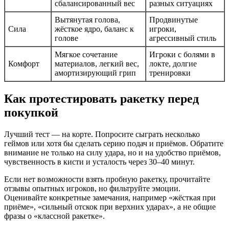
сбалансированный вес
разных ситуациях
Вытянутая голова,
Продвинутые
Сила
жёсткое ядро, баланс к
игроки,
голове
агрессивный стиль
Мягкое сочетание
Игроки с болями в
Комфорт
материалов, легкий вес,
локте, долгие
амортизирующий грип
тренировки
Как протестировать ракетку перед
покупкой
Лучший тест — на корте. Попросите сыграть несколько
геймов или хотя бы сделать серию подач и приёмов. Обратите
внимание не только на силу удара, но и на удобство приёмов,
чувственность в кисти и усталость через 30–40 минут.
Если нет возможности взять пробную ракетку, прочитайте
отзывы опытных игроков, но фильтруйте эмоции.
Оценивайте конкретные замечания, например «жёсткая при
приёме», «сильный отскок при верхних ударах», а не общие
фразы о «классной ракетке».