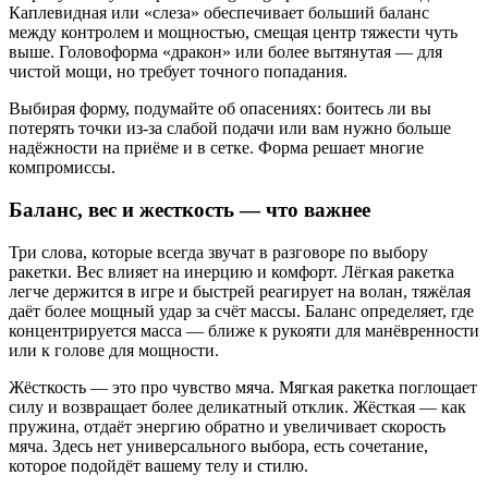
Каплевидная или «слеза» обеспечивает больший баланс
между контролем и мощностью, смещая центр тяжести чуть
выше. Головоформа «дракон» или более вытянутая — для
чистой мощи, но требует точного попадания.
Выбирая форму, подумайте об опасениях: боитесь ли вы
потерять точки из-за слабой подачи или вам нужно больше
надёжности на приёме и в сетке. Форма решает многие
компромиссы.
Баланс, вес и жесткость — что важнее
Три слова, которые всегда звучат в разговоре по выбору
ракетки. Вес влияет на инерцию и комфорт. Лёгкая ракетка
легче держится в игре и быстрей реагирует на волан, тяжёлая
даёт более мощный удар за счёт массы. Баланс определяет, где
концентрируется масса — ближе к рукояти для манёвренности
или к голове для мощности.
Жёсткость — это про чувство мяча. Мягкая ракетка поглощает
силу и возвращает более деликатный отклик. Жёсткая — как
пружина, отдаёт энергию обратно и увеличивает скорость
мяча. Здесь нет универсального выбора, есть сочетание,
которое подойдёт вашему телу и стилю.