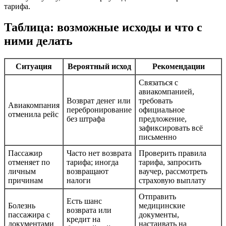
тарифа.
Таблица: возможные исходы и что с
ними делать
Ситуация
Вероятный исход
Рекомендации
Связаться с
авиакомпанией,
Возврат денег или
требовать
Авиакомпания
перебронирование
официальное
отменила рейс
без штрафа
предложение,
зафиксировать всё
письменно
Пассажир
Часто нет возврата
Проверить правила
отменяет по
тарифа; иногда
тарифа, запросить
личным
возвращают
ваучер, рассмотреть
причинам
налоги
страховую выплату
Отправить
Есть шанс
Болезнь
медицинские
возврата или
пассажира с
документы,
кредит на
документами
настаивать на