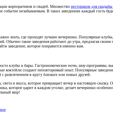
зации корпоративов и свадеб. Множество
ресторанов для свадьбы
е событие незабываемым. В таких заведениях каждый гость буде
важно знать, где проходят лучшие вечеринки. Популярные клубы,
й. Обычно такие заведения работают до утра, предлагая своим 
айти заведение, которое понравится именно вам.
просто клубы и бары. Гастрономические ночи, шоу-программы, 
ые коктейли создают неповторимый опыт. Популярные заведения
 с развлечением в кругу близких или новых друзей.
, света и вкуса, которое превращает вечер в настоящую сказку.
ика, которое царит в каждом уголке, делает вечеринки особенн
ельный мир!
ное