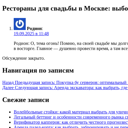
Рестораны для свадьбы в Москве: выбо
Родион
:
19.09.2025 в 11:48
Родион: О, тема огонь! Помню, на своей свадьбе мы долг
в восторге. Главное — душевно провести время, а там все
Обсуждение закрыто.
Навигация по записям
Назад
Предыдущая запись:
Покупка бу серверов: оптимальный 
Далее
Следующая запись:
Аренда экскаватора: как выбрать, гд
Свежие записи
Волейбольные стойки: какой материал выбрать для улич
Легальный беттинг и особенности современного рынка 
Верификатор капперов: как отличить честного прогнози
Аренда падел-корта: как выбрать, забронировать и не пер