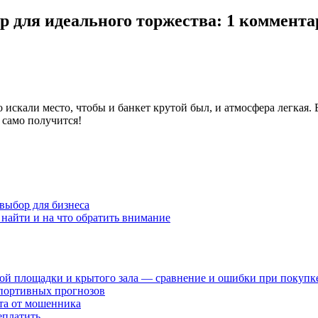
р для идеального торжества: 1 коммент
о искали место, чтобы и банкет крутой был, и атмосфера легкая.
 само получится!
выбор для бизнеса
е найти и на что обратить внимание
ной площадки и крытого зала — сравнение и ошибки при покупк
спортивных прогнозов
ста от мошенника
еплатить