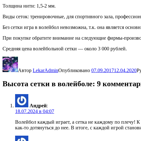
Толщина нити: 1,5-2 мм.
Виды сеток: тренировочные, для спортивного зала, профессио
Без сетки игра в волейбол невозможна, т.к. она является основ
При покупке обратите внимание на следующие фирмы-производи
Средняя цена волейбольной сетки — около 3 000 рублей.
Автор
LekarAdmin
Опубликовано
07.09.2017
12.04.2020
Р
Высота сетки в волейболе: 9 коммента
Андрей
:
18.07.2024 в 04:07
Волейбол каждый играет, а сетка не каждому по плечу! К
как-то дотянуться до нее. В итоге, с каждой игрой станов