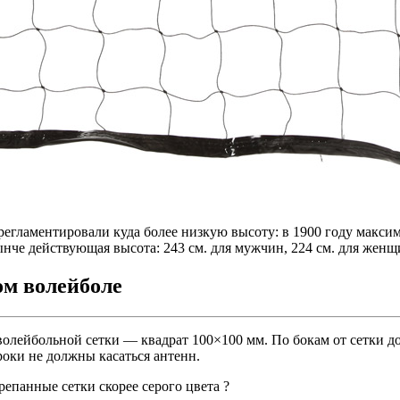
регламентировали куда более низкую высоту: в 1900 году максима
нынче действующая высота: 243 см. для мужчин, 224 см. для женщ
ом волейболе
 волейбольной сетки — квадрат 100×100 мм. По бокам от сетки 
роки не должны касаться антенн.
епанные сетки скорее серого цвета ?