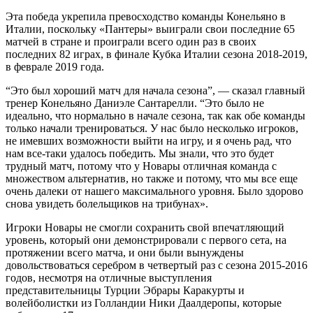
Эта победа укрепила превосходство команды Конельяно в
Италии, поскольку «Пантеры» выиграли свои последние 65
матчей в стране и проиграли всего один раз в своих
последних 82 играх, в финале Кубка Италии сезона 2018-2019,
в феврале 2019 года.
“Это был хороший матч для начала сезона”, — сказал главный
тренер Конельяно Даниэле Сантарелли. “Это было не
идеально, что нормально в начале сезона, так как обе команды
только начали тренироваться. У нас было несколько игроков,
не имевших возможности выйти на игру, и я очень рад, что
нам все-таки удалось победить. Мы знали, что это будет
трудный матч, потому что у Новары отличная команда с
множеством альтернатив, но также и потому, что мы все еще
очень далеки от нашего максимального уровня. Было здорово
снова увидеть болельщиков на трибунах».
Игроки Новары не смогли сохранить свой впечатляющий
уровень, который они демонстрировали с первого сета, на
протяжении всего матча, и они были вынуждены
довольствоваться серебром в четвертый раз с сезона 2015-2016
годов, несмотря на отличные выступления
представительницы Турции Эбрары Каракурты и
волейболистки из Голландии Ники Даалдеропы, которые