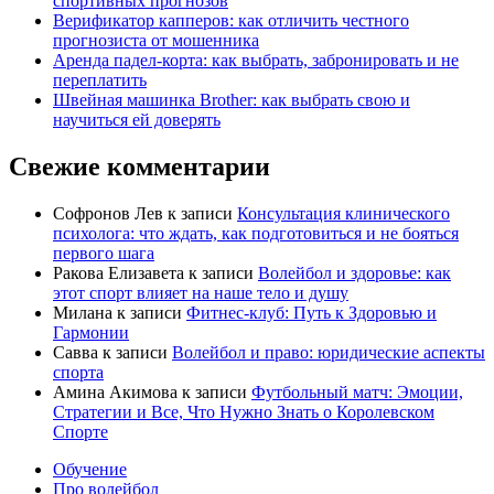
спортивных прогнозов
Верификатор капперов: как отличить честного
прогнозиста от мошенника
Аренда падел-корта: как выбрать, забронировать и не
переплатить
Швейная машинка Brother: как выбрать свою и
научиться ей доверять
Свежие комментарии
Софронов Лев
к записи
Консультация клинического
психолога: что ждать, как подготовиться и не бояться
первого шага
Ракова Елизавета
к записи
Волейбол и здоровье: как
этот спорт влияет на наше тело и душу
Милана
к записи
Фитнес-клуб: Путь к Здоровью и
Гармонии
Савва
к записи
Волейбол и право: юридические аспекты
спорта
Амина Акимова
к записи
Футбольный матч: Эмоции,
Стратегии и Все, Что Нужно Знать о Королевском
Спорте
Обучение
Про волейбол