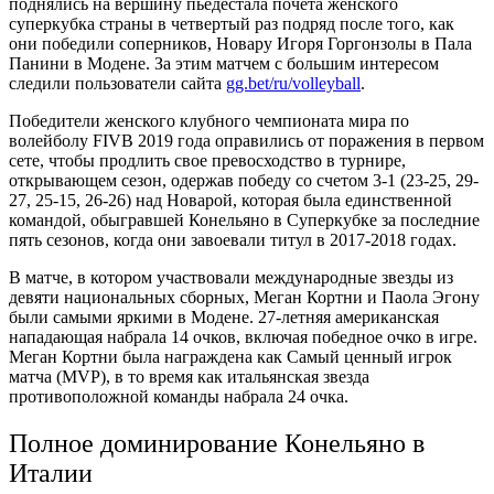
поднялись на вершину пьедестала почета женского
суперкубка страны в четвертый раз подряд после того, как
они победили соперников, Новару Игоря Горгонзолы в Пала
Панини в Модене. За этим матчем с большим интересом
следили пользователи сайта
gg.bet/ru/volleyball
.
Победители женского клубного чемпионата мира по
волейболу FIVB 2019 года оправились от поражения в первом
сете, чтобы продлить свое превосходство в турнире,
открывающем сезон, одержав победу со счетом 3-1 (23-25, 29-
27, 25-15, 26-26) над Новарой, которая была единственной
командой, обыгравшей Конельяно в Суперкубке за последние
пять сезонов, когда они завоевали титул в 2017-2018 годах.
В матче, в котором участвовали международные звезды из
девяти национальных сборных, Меган Кортни и Паола Эгону
были самыми яркими в Модене. 27-летняя американская
нападающая набрала 14 очков, включая победное очко в игре.
Меган Кортни была награждена как Самый ценный игрок
матча (MVP), в то время как итальянская звезда
противоположной команды набрала 24 очка.
Полное доминирование Конельяно в
Италии