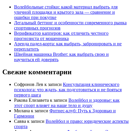
Волейбольные стойки: какой материал выбрать для
уличной площадки и крытого зала — сравнение и
ошибки при покупке
Легальный беттинг и особенности современного рынка
спортивных прогнозов
Верификатор капперов: как отличить честного
прогнозиста от мошенника
Аренда падел-корта: как выбрать, забронировать и не
переплатить
Швейная машинка Brother: как выбрать свою и
научиться ей доверять
Свежие комментарии
Софронов Лев
к записи
Консультация клинического
психолога: что ждать, как подготовиться и не бояться
первого шага
Ракова Елизавета
к записи
Волейбол и здоровье: как
этот спорт влияет на наше тело и душу
Милана
к записи
Фитнес-клуб: Путь к Здоровью и
Гармонии
Савва
к записи
Волейбол и право: юридические аспекты
спорта