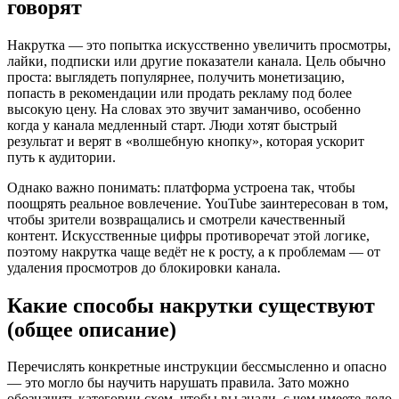
говорят
Накрутка — это попытка искусственно увеличить просмотры,
лайки, подписки или другие показатели канала. Цель обычно
проста: выглядеть популярнее, получить монетизацию,
попасть в рекомендации или продать рекламу под более
высокую цену. На словах это звучит заманчиво, особенно
когда у канала медленный старт. Люди хотят быстрый
результат и верят в «волшебную кнопку», которая ускорит
путь к аудитории.
Однако важно понимать: платформа устроена так, чтобы
поощрять реальное вовлечение. YouTube заинтересован в том,
чтобы зрители возвращались и смотрели качественный
контент. Искусственные цифры противоречат этой логике,
поэтому накрутка чаще ведёт не к росту, а к проблемам — от
удаления просмотров до блокировки канала.
Какие способы накрутки существуют
(общее описание)
Перечислять конкретные инструкции бессмысленно и опасно
— это могло бы научить нарушать правила. Зато можно
обозначить категории схем, чтобы вы знали, с чем имеете дело