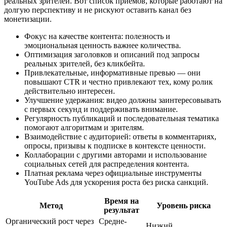
реальных зрителей. Вот список приемов, которые работают на
долгую перспективу и не рискуют оставить канал без
монетизации.
Фокус на качестве контента: полезность и
эмоциональная ценность важнее количества.
Оптимизация заголовков и описаний под запросы
реальных зрителей, без кликбейта.
Привлекательные, информативные превью — они
повышают CTR и честно привлекают тех, кому ролик
действительно интересен.
Улучшение удержания: видео должны заинтересовывать
с первых секунд и поддерживать внимание.
Регулярность публикаций и последовательная тематика
помогают алгоритмам и зрителям.
Взаимодействие с аудиторией: ответы в комментариях,
опросы, призывы к подписке в контексте ценности.
Коллаборации с другими авторами и использование
социальных сетей для распределения контента.
Платная реклама через официальные инструменты
YouTube Ads для ускорения роста без риска санкций.
Время на
Метод
Уровень риска
результат
Органический рост через
Средне-
Низкий