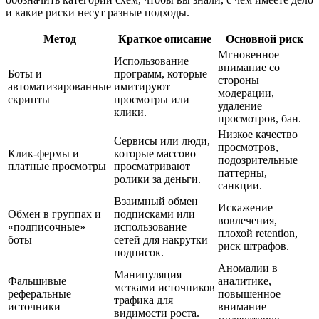
и какие риски несут разные подходы.
Метод
Краткое описание
Основной риск
Мгновенное
Использование
внимание со
Боты и
программ, которые
стороны
автоматизированные
имитируют
модерации,
скрипты
просмотры или
удаление
клики.
просмотров, бан.
Низкое качество
Сервисы или люди,
просмотров,
Клик-фермы и
которые массово
подозрительные
платные просмотры
просматривают
паттерны,
ролики за деньги.
санкции.
Взаимный обмен
Искажение
Обмен в группах и
подписками или
вовлечения,
«подписочные»
использование
плохой retention,
боты
сетей для накрутки
риск штрафов.
подписок.
Аномалии в
Манипуляция
Фальшивые
аналитике,
метками источников
реферальные
повышенное
трафика для
источники
внимание
видимости роста.