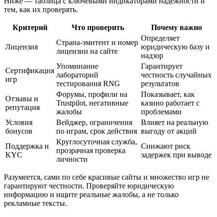
Ниже — таблица с ключевыми индикаторами надежности и
тем, как их проверять.
Критерий
Что проверить
Почему важно
Определяет
Страна-эмитент и номер
Лицензия
юридическую базу и
лицензии на сайте
надзор
Упоминание
Гарантирует
Сертификация
лабораторий
честность случайных
игр
тестирования RNG
результатов
Форумы, профили на
Показывает, как
Отзывы и
Trustpilot, негативные
казино работает с
репутация
жалобы
проблемами
Условия
Вейджер, ограничения
Влияет на реальную
бонусов
по играм, срок действия
выгоду от акций
Круглосуточная служба,
Поддержка и
Снижают риск
прозрачная проверка
KYC
задержек при выводе
личности
Разумеется, сами по себе красивые сайты и множество игр не
гарантируют честности. Проверяйте юридическую
информацию и ищите реальные жалобы, а не только
рекламные тексты.