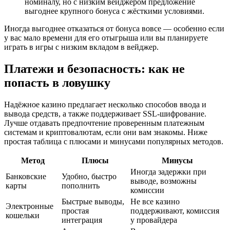
номиналу, но с низким вейджером предложение
выгоднее крупного бонуса с жёсткими условиями.
Иногда выгоднее отказаться от бонуса вовсе — особенно если
у вас мало времени для его отыгрыша или вы планируете
играть в игры с низким вкладом в вейджер.
Платежи и безопасность: как не
попасть в ловушку
Надёжное казино предлагает несколько способов ввода и
вывода средств, а также поддерживает SSL-шифрование.
Лучше отдавать предпочтение проверенным платежным
системам и криптовалютам, если они вам знакомы. Ниже
простая таблица с плюсами и минусами популярных методов.
Метод
Плюсы
Минусы
Иногда задержки при
Банковские
Удобно, быстро
выводе, возможны
карты
пополнить
комиссии
Быстрые выводы,
Не все казино
Электронные
простая
поддерживают, комиссия
кошельки
интеграция
у провайдера