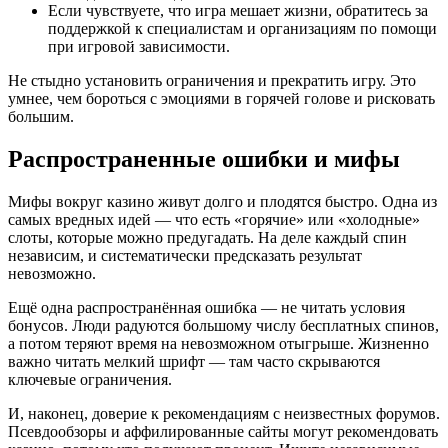
Если чувствуете, что игра мешает жизни, обратитесь за
поддержкой к специалистам и организациям по помощи
при игровой зависимости.
Не стыдно установить ограничения и прекратить игру. Это
умнее, чем бороться с эмоциями в горячей голове и рисковать
большим.
Распространенные ошибки и мифы
Мифы вокруг казино живут долго и плодятся быстро. Одна из
самых вредных идей — что есть «горячие» или «холодные»
слоты, которые можно предугадать. На деле каждый спин
независим, и систематически предсказать результат
невозможно.
Ещё одна распространённая ошибка — не читать условия
бонусов. Люди радуются большому числу бесплатных спинов,
а потом теряют время на невозможном отыгрыше. Жизненно
важно читать мелкий шрифт — там часто скрываются
ключевые ограничения.
И, наконец, доверие к рекомендациям с неизвестных форумов.
Псевдообзоры и аффилированные сайты могут рекомендовать