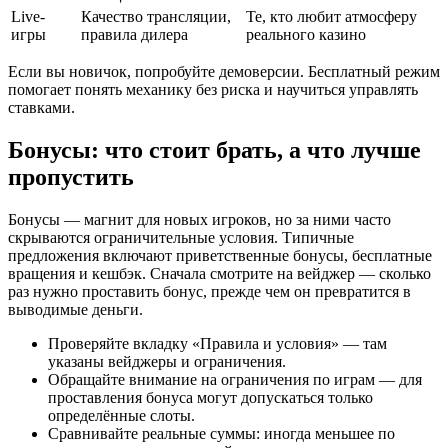
Live-
Качество трансляции,
Те, кто любит атмосферу
игры
правила дилера
реального казино
Если вы новичок, попробуйте демоверсии. Бесплатный режим
помогает понять механику без риска и научиться управлять
ставками.
Бонусы: что стоит брать, а что лучше
пропустить
Бонусы — магнит для новых игроков, но за ними часто
скрываются ограничительные условия. Типичные
предложения включают приветственные бонусы, бесплатные
вращения и кешбэк. Сначала смотрите на вейджер — сколько
раз нужно проставить бонус, прежде чем он превратится в
выводимые деньги.
Проверяйте вкладку «Правила и условия» — там
указаны вейджеры и ограничения.
Обращайте внимание на ограничения по играм — для
проставления бонуса могут допускаться только
определённые слоты.
Сравнивайте реальные суммы: иногда меньшее по