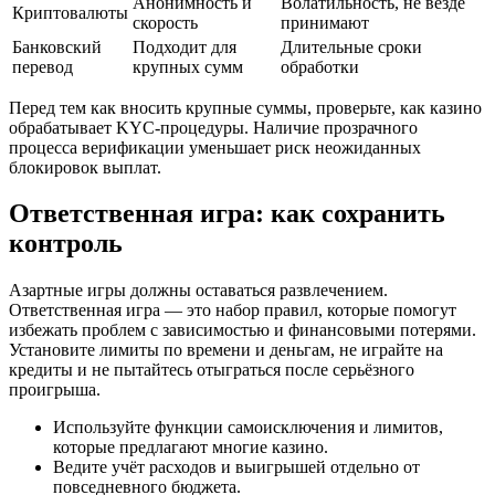
Анонимность и
Волатильность, не везде
Криптовалюты
скорость
принимают
Банковский
Подходит для
Длительные сроки
перевод
крупных сумм
обработки
Перед тем как вносить крупные суммы, проверьте, как казино
обрабатывает KYC-процедуры. Наличие прозрачного
процесса верификации уменьшает риск неожиданных
блокировок выплат.
Ответственная игра: как сохранить
контроль
Азартные игры должны оставаться развлечением.
Ответственная игра — это набор правил, которые помогут
избежать проблем с зависимостью и финансовыми потерями.
Установите лимиты по времени и деньгам, не играйте на
кредиты и не пытайтесь отыграться после серьёзного
проигрыша.
Используйте функции самоисключения и лимитов,
которые предлагают многие казино.
Ведите учёт расходов и выигрышей отдельно от
повседневного бюджета.