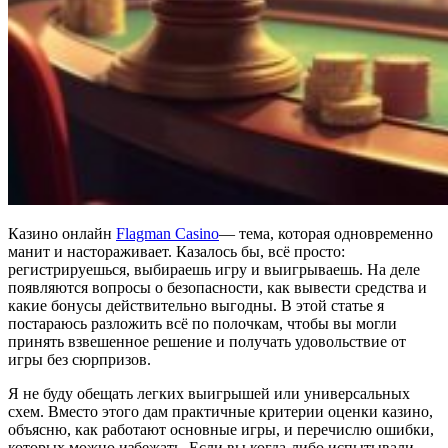
Казино онлайн
Flagman Casino
— тема, которая одновременно
манит и настораживает. Казалось бы, всё просто:
регистрируешься, выбираешь игру и выигрываешь. На деле
появляются вопросы о безопасности, как вывести средства и
какие бонусы действительно выгодны. В этой статье я
постараюсь разложить всё по полочкам, чтобы вы могли
принять взвешенное решение и получать удовольствие от
игры без сюрпризов.
Я не буду обещать легких выигрышей или универсальных
схем. Вместо этого дам практичные критерии оценки казино,
объясню, как работают основные игры, и перечислю ошибки,
которых можно избежать. Если вы когда-либо испытывали