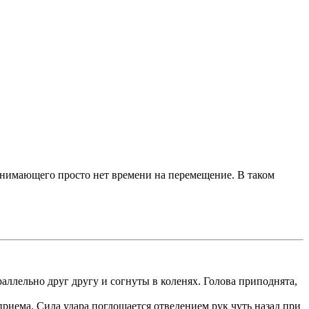
ринимающего просто нет времени на перемещение. В таком
аллельно друг другу и согнуты в коленях. Голова приподнята,
риема. Сила удара поглощается отведением рук чуть назад при