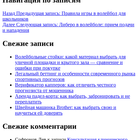
Навигация по записям
Назад
Предыдущая запись:
Правила игры в волейбол для
школьников
Далее
Следующая запись:
Либеро в волейболе: прием подачи
и нападения
Свежие записи
Волейбольные стойки: какой материал выбрать для
уличной площадки и крытого зала — сравнение и
ошибки при покупке
Легальный беттинг и особенности современного рынка
спортивных прогнозов
Верификатор капперов: как отличить честного
прогнозиста от мошенника
Аренда падел-корта: как выбрать, забронировать и не
переплатить
Швейная машинка Brother: как выбрать свою и
научиться ей доверять
Свежие комментарии
Софронов Лев
к записи
Консультация клинического