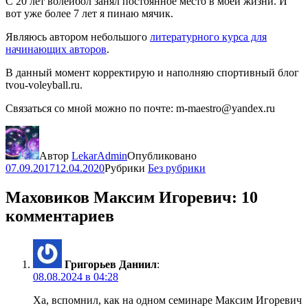
С 20 лет волейбол занял постоянное место в моей жизни. И
вот уже более 7 лет я пинаю мячик.
Являюсь автором небольшого
литературного курса для
начинающих авторов
.
В данный момент корректирую и наполняю спортивный блог
tvou-voleyball.ru.
Связаться со мной можно по почте: m-maestro@yandex.ru
Автор
LekarAdmin
Опубликовано
07.09.2017
12.04.2020
Рубрики
Без рубрики
Маховиков Максим Игоревич: 10
комментариев
Григорьев Даниил
:
08.08.2024 в 04:28
Ха, вспомнил, как на одном семинаре Максим Игоревич