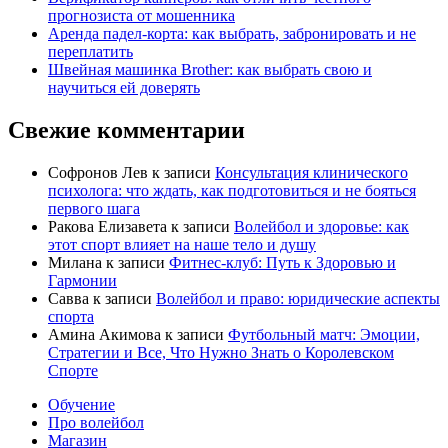
прогнозиста от мошенника
Аренда падел-корта: как выбрать, забронировать и не
переплатить
Швейная машинка Brother: как выбрать свою и
научиться ей доверять
Свежие комментарии
Софронов Лев
к записи
Консультация клинического
психолога: что ждать, как подготовиться и не бояться
первого шага
Ракова Елизавета
к записи
Волейбол и здоровье: как
этот спорт влияет на наше тело и душу
Милана
к записи
Фитнес-клуб: Путь к Здоровью и
Гармонии
Савва
к записи
Волейбол и право: юридические аспекты
спорта
Амина Акимова
к записи
Футбольный матч: Эмоции,
Стратегии и Все, Что Нужно Знать о Королевском
Спорте
Обучение
Про волейбол
Магазин