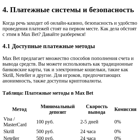
4. Платежные системы и безопасность
Когда речь заходит об онлайн-казино, безопасность и удобство
проведения платежей стоят на первом месте. Как дела обстоят
с этим в Max Bet? Давайте разберемся!
4.1 Доступные платежные методы
Max Bet предлагает множество способов пополнения счета и
вывода средств. Вы можете использовать как традиционные
банковские карты, так и электронные кошельки, такие как
Skrill, Neteller и другие. Для игроков, предпочитающих
анонимность, также доступны криптовалюты.
Таблица: Платежные методы в Max Bet
Минимальный
Скорость
Метод
Комиссия
депозит
вывода
Visa /
100 руб.
2-5 дней
0%
MasterCard
Skrill
500 руб.
24 часа
0%
Neteller
500 руб.
24 часа
0%