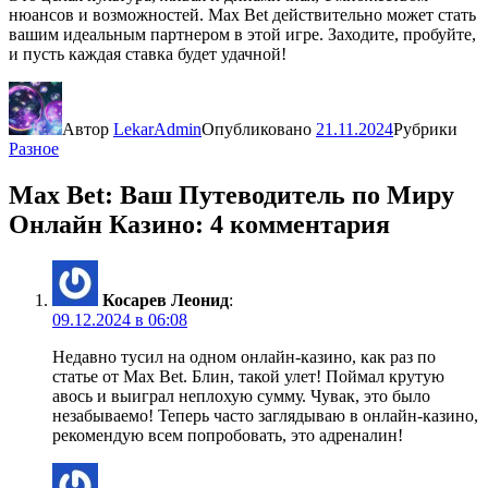
нюансов и возможностей. Max Bet действительно может стать
вашим идеальным партнером в этой игре. Заходите, пробуйте,
и пусть каждая ставка будет удачной!
Автор
LekarAdmin
Опубликовано
21.11.2024
Рубрики
Разное
Max Bet: Ваш Путеводитель по Миру
Онлайн Казино: 4 комментария
Косарев Леонид
:
09.12.2024 в 06:08
Недавно тусил на одном онлайн-казино, как раз по
статье от Max Bet. Блин, такой улет! Поймал крутую
авось и выиграл неплохую сумму. Чувак, это было
незабываемо! Теперь часто заглядываю в онлайн-казино,
рекомендую всем попробовать, это адреналин!