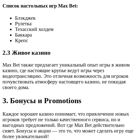
Список настольных игр Max Bet:
Блэкджек
Рулетка
Техасский холдем
Баккара
Крепс
2.3 Живое казино
Max Bet также предлагает уникальный опыт игры в живом
казино, где настоящие крупье ведут игры через
видеотрансляцию. Это отличная возможность для игроков
почувствовать атмосферу настоящего казино, не покидая
своего дома.
3. Бонусы и Promotions
Каждое хорошее казино понимает, что привлечение новых
игроков требует не только качественного сервиса, но и
выгодных предложений. Вот где Max Bet действительно
сияет. Бонусы и акции — это то, что может сделать игру еще
более увлекательной!