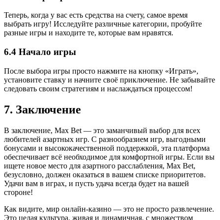
Теперь, когда у вас есть средства на счету, самое время
выбрать игру! Исследуйте различные категории, пробуйте
разные игры и находите те, которые вам нравятся.
6.4 Начало игры
После выбора игры просто нажмите на кнопку «Играть»,
установите ставку и начните своё приключение. Не забывайте
следовать своим стратегиям и наслаждаться процессом!
7. Заключение
В заключение, Max Bet — это заманчивый выбор для всех
любителей азартных игр. С разнообразием игр, выгодными
бонусами и высококачественной поддержкой, эта платформа
обеспечивает всё необходимое для комфортной игры. Если вы
ищете новое место для азартного расслабления, Max Bet,
безусловно, должен оказаться в вашем списке приоритетов.
Удачи вам в играх, и пусть удача всегда будет на вашей
стороне!
Как видите, мир онлайн-казино — это не просто развлечение.
Это целая культура, живая и динамичная, с множеством