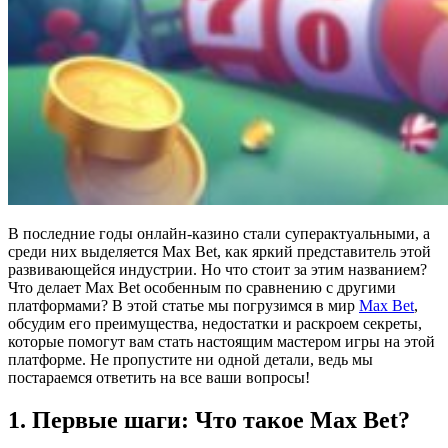
В последние годы онлайн-казино стали суперактуальными, а
среди них выделяется Max Bet, как яркий представитель этой
развивающейся индустрии. Но что стоит за этим названием?
Что делает Max Bet особенным по сравнению с другими
платформами? В этой статье мы погрузимся в мир
Max Bet
,
обсудим его преимущества, недостатки и раскроем секреты,
которые помогут вам стать настоящим мастером игры на этой
платформе. Не пропустите ни одной детали, ведь мы
постараемся ответить на все ваши вопросы!
1. Первые шаги: Что такое Max Bet?