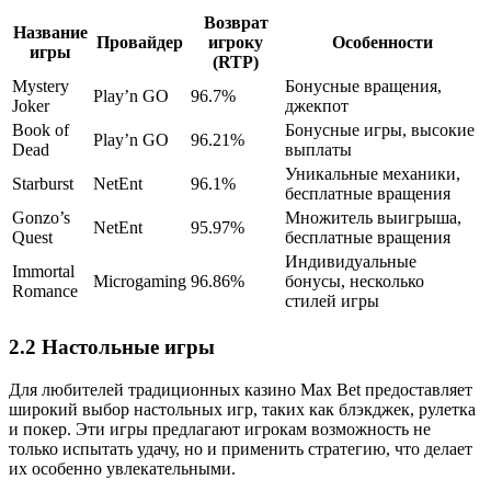
Возврат
Название
Провайдер
игроку
Особенности
игры
(RTP)
Mystery
Бонусные вращения,
Play’n GO
96.7%
Joker
джекпот
Book of
Бонусные игры, высокие
Play’n GO
96.21%
Dead
выплаты
Уникальные механики,
Starburst
NetEnt
96.1%
бесплатные вращения
Gonzo’s
Множитель выигрыша,
NetEnt
95.97%
Quest
бесплатные вращения
Индивидуальные
Immortal
Microgaming
96.86%
бонусы, несколько
Romance
стилей игры
2.2 Настольные игры
Для любителей традиционных казино Max Bet предоставляет
широкий выбор настольных игр, таких как блэкджек, рулетка
и покер. Эти игры предлагают игрокам возможность не
только испытать удачу, но и применить стратегию, что делает
их особенно увлекательными.