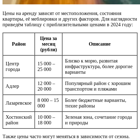
Цены на аренду зависят от местоположения, состояния
квартиры, её меблировки и других факторов. Для наглядности
приведём таблицу с приблизительными ценами в 2024 году:
Цена за
Район
месяц
Описание
(рубли)
Близко к морю, развитая
Центр
15 000 –
инфраструктура, более дорогие
города
25 000
варианты
12 000 –
Популярный район с хорошим
Адлер
20 000
транспортом и пляжами
8 000 – 15
Более бюджетные варианты,
Лазаревское
000
тихие районы
Хостинский
10 000 –
Зеленая зона, сочетание города
район
18 000
и природы
Также цены часто могут меняться в зависимости от сезона.