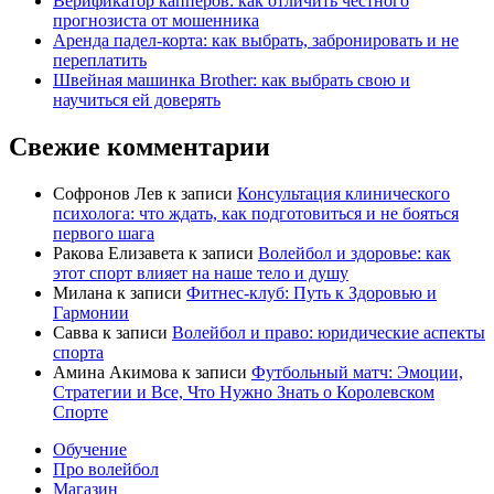
Верификатор капперов: как отличить честного
прогнозиста от мошенника
Аренда падел-корта: как выбрать, забронировать и не
переплатить
Швейная машинка Brother: как выбрать свою и
научиться ей доверять
Свежие комментарии
Софронов Лев
к записи
Консультация клинического
психолога: что ждать, как подготовиться и не бояться
первого шага
Ракова Елизавета
к записи
Волейбол и здоровье: как
этот спорт влияет на наше тело и душу
Милана
к записи
Фитнес-клуб: Путь к Здоровью и
Гармонии
Савва
к записи
Волейбол и право: юридические аспекты
спорта
Амина Акимова
к записи
Футбольный матч: Эмоции,
Стратегии и Все, Что Нужно Знать о Королевском
Спорте
Обучение
Про волейбол
Магазин