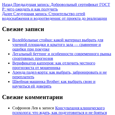
Назад
Предыдущая запись:
Добровольный сертификат ГОСТ
Р: чего ожидать и как получить
Далее
Следующая запись:
Строительство сетей
водоснабжения и водоотведения: от проекта до реализации
Свежие записи
Волейбольные стойки: какой материал выбрать для
уличной площадки и крытого зала — сравнение и
ошибки при покупке
Легальный беттинг и особенности современного рынка
спортивных прогнозов
Верификатор капперов: как отличить честного
прогнозиста от мошенника
Аренда падел-корта: как выбрать, забронировать и не
переплатить
Швейная машинка Brother: как выбрать свою и
научиться ей доверять
Свежие комментарии
Софронов Лев
к записи
Консультация клинического
психолога: что ждать, как подготовиться и не бояться