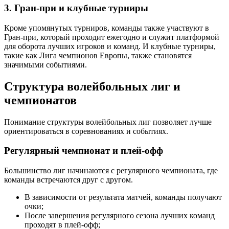
3. Гран-при и клубные турниры
Кроме упомянутых турниров, команды также участвуют в
Гран-при, который проходит ежегодно и служит платформой
для оборота лучших игроков и команд. И клубные турниры,
такие как Лига чемпионов Европы, также становятся
значимыми событиями.
Структура волейбольных лиг и
чемпионатов
Понимание структуры волейбольных лиг позволяет лучше
ориентироваться в соревнованиях и событиях.
Регулярный чемпионат и плей-офф
Большинство лиг начинаются с регулярного чемпионата, где
команды встречаются друг с другом.
В зависимости от результата матчей, команды получают
очки;
После завершения регулярного сезона лучших команд
проходят в плей-офф;