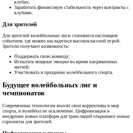
клубах;
Заработать финансовую стабильность через контракты с
клубами.
Для зрителей
Для зрителей волейбольные лиги становятся настоящим
событием, где можно насладиться высококлассной игрой.
Зрители получают возможность:
Поддержать свою команду;
Испытать мощные эмоции во время напряженных
матчей;
Участвовать в празднике волейбольного спорта.
Будущее волейбольных лиг и
чемпионатов
Современные технологии вносят свои коррективы в мир
спорта, и волейбол не исключение. Цифровизация и
внедрение новых платформ для трансляций открывают новые
горизонты для зрителей.