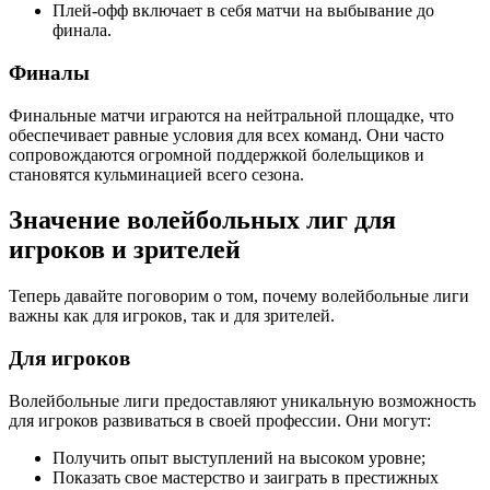
Плей-офф включает в себя матчи на выбывание до
финала.
Финалы
Финальные матчи играются на нейтральной площадке, что
обеспечивает равные условия для всех команд. Они часто
сопровождаются огромной поддержкой болельщиков и
становятся кульминацией всего сезона.
Значение волейбольных лиг для
игроков и зрителей
Теперь давайте поговорим о том, почему волейбольные лиги
важны как для игроков, так и для зрителей.
Для игроков
Волейбольные лиги предоставляют уникальную возможность
для игроков развиваться в своей профессии. Они могут:
Получить опыт выступлений на высоком уровне;
Показать свое мастерство и заиграть в престижных