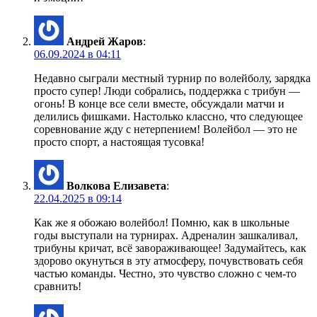
Андрей Жаров
:
06.09.2024 в 04:11
Недавно сыграли местный турнир по волейболу, зарядка
просто супер! Люди собрались, поддержка с трибун —
огонь! В конце все сели вместе, обсуждали матчи и
делились фишками. Настолько классно, что следующее
соревнование жду с нетерпением! Волейбол — это не
просто спорт, а настоящая тусовка!
Волкова Елизавета
:
22.04.2025 в 09:14
Как же я обожаю волейбол! Помню, как в школьные
годы выступали на турнирах. Адреналин зашкаливал,
трибуны кричат, всё завораживающее! Задумайтесь, как
здорово окунуться в эту атмосферу, почувствовать себя
частью команды. Честно, это чувство сложно с чем-то
сравнить!