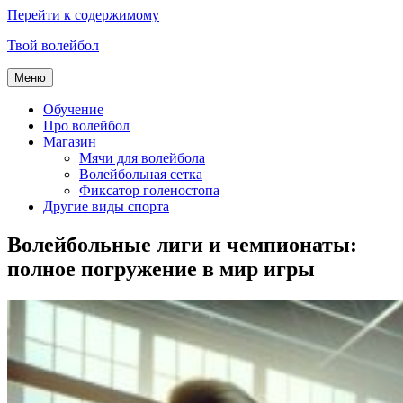
Перейти к содержимому
Твой волейбол
Меню
Обучение
Про волейбол
Магазин
Мячи для волейбола
Волейбольная сетка
Фиксатор голеностопа
Другие виды спорта
Волейбольные лиги и чемпионаты:
полное погружение в мир игры