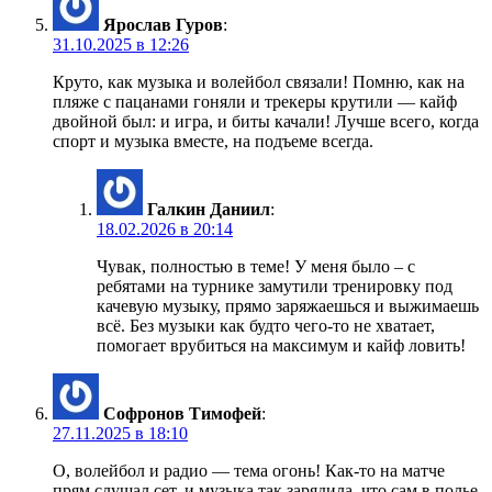
Ярослав Гуров
:
31.10.2025 в 12:26
Круто, как музыка и волейбол связали! Помню, как на
пляже с пацанами гоняли и трекеры крутили — кайф
двойной был: и игра, и биты качали! Лучше всего, когда
спорт и музыка вместе, на подъеме всегда.
Галкин Даниил
:
18.02.2026 в 20:14
Чувак, полностью в теме! У меня было – с
ребятами на турнике замутили тренировку под
качевую музыку, прямо заряжаешься и выжимаешь
всё. Без музыки как будто чего-то не хватает,
помогает врубиться на максимум и кайф ловить!
Софронов Тимофей
:
27.11.2025 в 18:10
О, волейбол и радио — тема огонь! Как-то на матче
прям слушал сет, и музыка так зарядила, что сам в полье