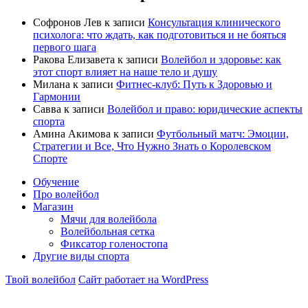
Софронов Лев
к записи
Консультация клинического
психолога: что ждать, как подготовиться и не бояться
первого шага
Ракова Елизавета
к записи
Волейбол и здоровье: как
этот спорт влияет на наше тело и душу
Милана
к записи
Фитнес-клуб: Путь к Здоровью и
Гармонии
Савва
к записи
Волейбол и право: юридические аспекты
спорта
Амина Акимова
к записи
Футбольный матч: Эмоции,
Стратегии и Все, Что Нужно Знать о Королевском
Спорте
Обучение
Про волейбол
Магазин
Мячи для волейбола
Волейбольная сетка
Фиксатор голеностопа
Другие виды спорта
Твой волейбол
Сайт работает на WordPress