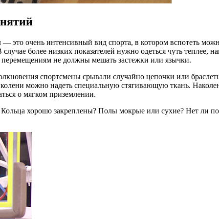
анятий
л — это очень интенсивный вид спорта, в котором вспотеть мож
 В случае более низких показателей нужно одеться чуть теплее,
 и перемещениям не должны мешать застежки или язычки.
столкновения спортсмены срывали случайно цепочки или браслеты
 колени можно надеть специальную стягивающую ткань. Наколен
аться о мягком приземлении.
. Кольца хорошо закреплены? Полы мокрые или сухие? Нет ли п